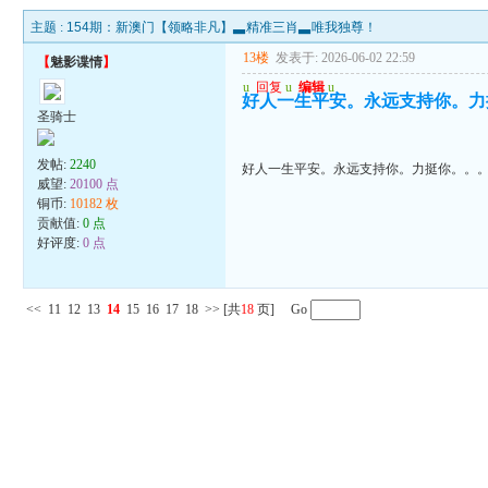
主题 :
154期：新澳门【领略非凡】▃精准三肖▃唯我独尊！
13楼
发表于: 2026-06-02 22:59
【
魅影谍情
】
u
回复
u
编辑
u
好人一生平安。永远支持你。力
圣骑士
发帖:
2240
好人一生平安。永远支持你。力挺你。。
威望:
20100 点
铜币:
10182 枚
贡献值:
0 点
好评度:
0 点
<<
11
12
13
14
15
16
17
18
>>
[共
18
页] Go