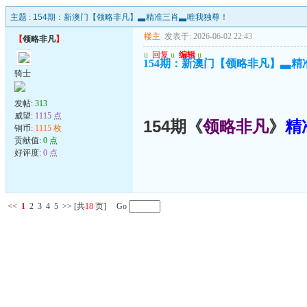
主题 :
154期：新澳门【领略非凡】▃精准三肖▃唯我独尊！
楼主
发表于: 2026-06-02 22:43
【
领略非凡
】
u
回复
u
编辑
u
154期：新澳门【领略非凡】▃
骑士
发帖:
313
威望:
1115 点
154期《
领略非凡
》
精
铜币:
1115 枚
贡献值:
0 点
好评度:
0 点
<<
1
2
3
4
5
>>
[共
18
页] Go