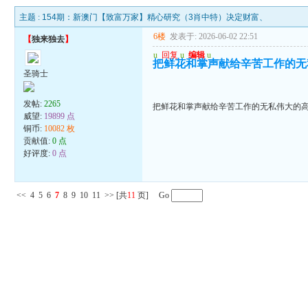
主题 :
154期：新澳门【致富万家】精心研究（3肖中特）决定财富、
6楼
发表于: 2026-06-02 22:51
【
独来独去
】
u
回复
u
编辑
u
把鲜花和掌声献给辛苦工作的无
圣骑士
发帖:
2265
把鲜花和掌声献给辛苦工作的无私伟大的
威望:
19899 点
铜币:
10082 枚
贡献值:
0 点
好评度:
0 点
<<
4
5
6
7
8
9
10
11
>>
[共
11
页] Go