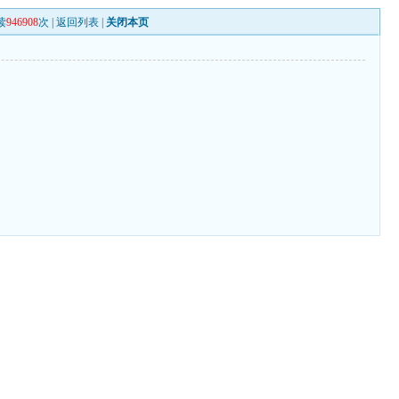
读
946908
次 |
返回列表
|
关闭本页