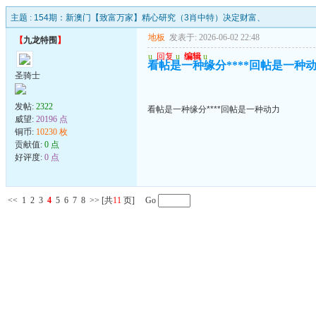
主题 :
154期：新澳门【致富万家】精心研究（3肖中特）决定财富、
地板
发表于: 2026-06-02 22:48
【
九龙特围
】
u
回复
u
编辑
u
看帖是一种缘分****回帖是一种
圣骑士
发帖:
2322
看帖是一种缘分****回帖是一种动力
威望:
20196 点
铜币:
10230 枚
贡献值:
0 点
好评度:
0 点
<<
1
2
3
4
5
6
7
8
>>
[共
11
页] Go