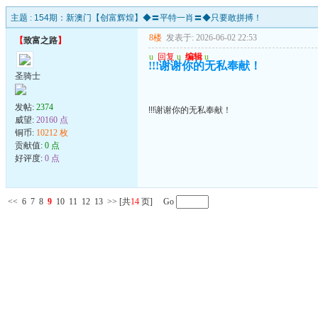
主题 :
154期：新澳门【创富辉煌】◆〓平特一肖〓◆只要敢拼搏！
8楼
发表于: 2026-06-02 22:53
【
致富之路
】
u
回复
u
编辑
u
!!!谢谢你的无私奉献！
圣骑士
发帖:
2374
!!!谢谢你的无私奉献！
威望:
20160 点
铜币:
10212 枚
贡献值:
0 点
好评度:
0 点
<<
6
7
8
9
10
11
12
13
>>
[共
14
页] Go