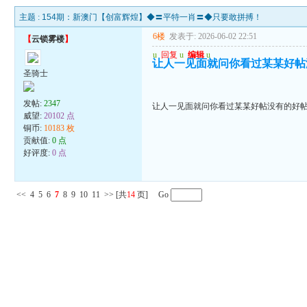
主题 :
154期：新澳门【创富辉煌】◆〓平特一肖〓◆只要敢拼搏！
6楼
发表于: 2026-06-02 22:51
【
云锁雾楼
】
u
回复
u
编辑
u
让人一见面就问你看过某某好帖
圣骑士
发帖:
2347
让人一见面就问你看过某某好帖没有的好
威望:
20102 点
铜币:
10183 枚
贡献值:
0 点
好评度:
0 点
<<
4
5
6
7
8
9
10
11
>>
[共
14
页] Go