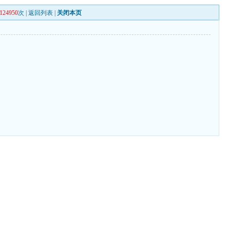
124950
次 |
返回列表
|
关闭本页