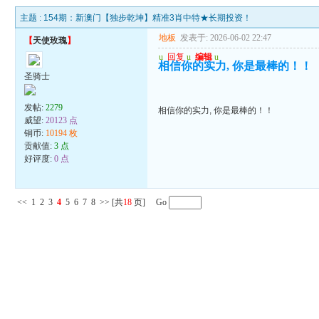
主题 :
154期：新澳门【独步乾坤】精准3肖中特★长期投资！
地板
发表于: 2026-06-02 22:47
【
天使玫瑰
】
u
回复
u
编辑
u
相信你的实力, 你是最棒的！！
圣骑士
发帖:
2279
相信你的实力, 你是最棒的！！
威望:
20123 点
铜币:
10194 枚
贡献值:
3 点
好评度:
0 点
<<
1
2
3
4
5
6
7
8
>>
[共
18
页] Go