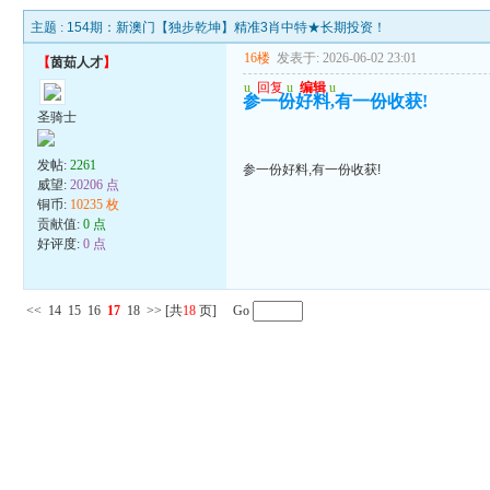
主题 :
154期：新澳门【独步乾坤】精准3肖中特★长期投资！
16楼
发表于: 2026-06-02 23:01
【
茵茹人才
】
u
回复
u
编辑
u
参一份好料,有一份收获!
圣骑士
发帖:
2261
参一份好料,有一份收获!
威望:
20206 点
铜币:
10235 枚
贡献值:
0 点
好评度:
0 点
<<
14
15
16
17
18
>>
[共
18
页] Go