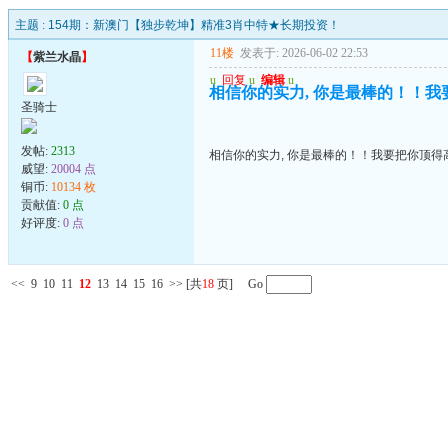
主题 :
154期：新澳门【独步乾坤】精准3肖中特★长期投资！
11楼
发表于: 2026-06-02 22:53
【
紫兰水晶
】
u
回复
u
编辑
u
相信你的实力, 你是最棒的！！我
圣骑士
发帖:
2313
相信你的实力, 你是最棒的！！我要把你顶得高
威望:
20004 点
铜币:
10134 枚
贡献值:
0 点
好评度:
0 点
<<
9
10
11
12
13
14
15
16
>>
[共
18
页] Go