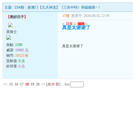
主题 :
154期：新澳门【九天神龙】《三肖中特》突破极限~！
17楼
发表于: 2026-06-02 22:59
【
美好日子
】
u
回复
u
编辑
u
真是太谢谢了
圣骑士
发帖:
2289
真是太谢谢了
威望:
19985 点
铜币:
10125 枚
贡献值:
0 点
好评度:
0 点
<<
15
16
17
18
19
20
>>
[共
20
页] Go