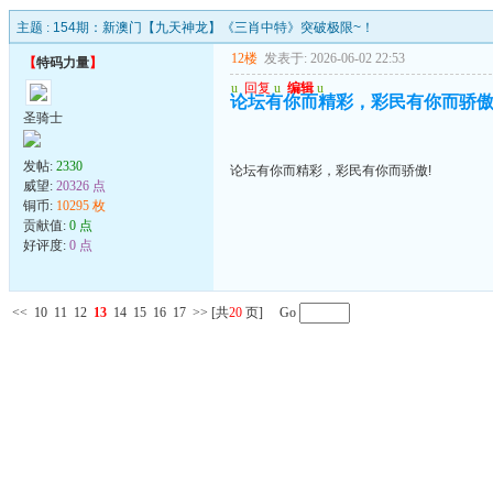
主题 :
154期：新澳门【九天神龙】《三肖中特》突破极限~！
12楼
发表于: 2026-06-02 22:53
【
特码力量
】
u
回复
u
编辑
u
论坛有你而精彩，彩民有你而骄傲
圣骑士
发帖:
2330
论坛有你而精彩，彩民有你而骄傲!
威望:
20326 点
铜币:
10295 枚
贡献值:
0 点
好评度:
0 点
<<
10
11
12
13
14
15
16
17
>>
[共
20
页] Go