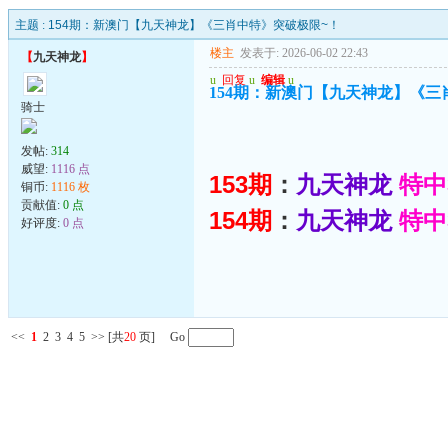
主题 :
154期：新澳门【九天神龙】《三肖中特》突破极限~！
楼主
发表于: 2026-06-02 22:43
【
九天神龙
】
u
回复
u
编辑
u
154期：新澳门【九天神龙】《三
骑士
发帖:
314
威望:
1116 点
153期
：
九天神龙
特中
铜币:
1116 枚
贡献值:
0 点
154期
：
九天神龙
特中
好评度:
0 点
<<
1
2
3
4
5
>>
[共
20
页] Go