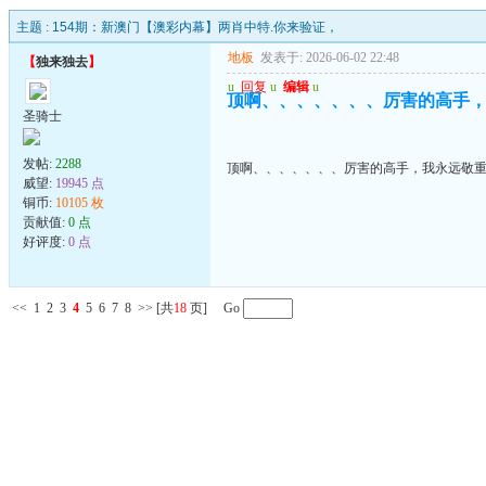
主题 :
154期：新澳门【澳彩内幕】两肖中特.你来验证，
地板
发表于: 2026-06-02 22:48
【
独来独去
】
u
回复
u
编辑
u
顶啊、、、、、、、厉害的高手
圣骑士
发帖:
2288
顶啊、、、、、、、厉害的高手，我永远敬
威望:
19945 点
铜币:
10105 枚
贡献值:
0 点
好评度:
0 点
<<
1
2
3
4
5
6
7
8
>>
[共
18
页] Go