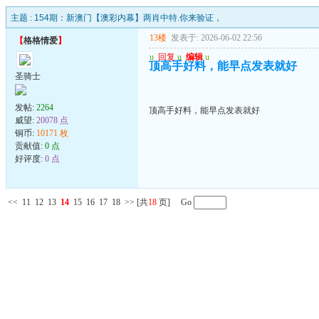
主题 :
154期：新澳门【澳彩内幕】两肖中特.你来验证，
13楼
发表于: 2026-06-02 22:56
【
格格情爱
】
u
回复
u
编辑
u
顶高手好料，能早点发表就好
圣骑士
发帖:
2264
顶高手好料，能早点发表就好
威望:
20078 点
铜币:
10171 枚
贡献值:
0 点
好评度:
0 点
<<
11
12
13
14
15
16
17
18
>>
[共
18
页] Go