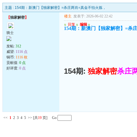
主题 :
154期：新澳门【独家解密】=杀庄两肖=真金不怕火炼，
楼主
发表于: 2026-06-02 22:42
【
独家解密
】
u
回复
u
编辑
u
154期：新澳门【独家解密】=杀
骑士
发帖:
312
威望:
1116 点
铜币:
1116 枚
贡献值:
0 点
好评度:
0 点
154期:
独家解密
杀庄
<<
1
2
3
4
5
>>
[共
19
页] Go