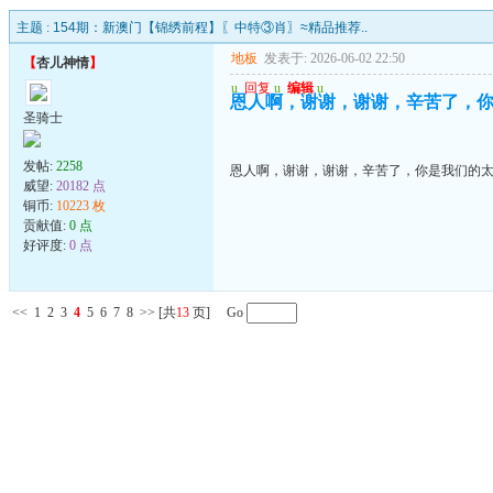
主题 :
154期：新澳门【锦绣前程】〖中特③肖〗≈精品推荐..
地板
发表于: 2026-06-02 22:50
【
杏儿神情
】
u
回复
u
编辑
u
恩人啊，谢谢，谢谢，辛苦了，
圣骑士
发帖:
2258
恩人啊，谢谢，谢谢，辛苦了，你是我们的
威望:
20182 点
铜币:
10223 枚
贡献值:
0 点
好评度:
0 点
<<
1
2
3
4
5
6
7
8
>>
[共
13
页] Go