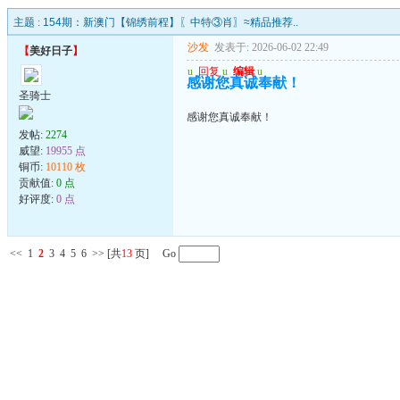
主题 :
154期：新澳门【锦绣前程】〖中特③肖〗≈精品推荐..
沙发
发表于: 2026-06-02 22:49
【
美好日子
】
u
回复
u
编辑
u
感谢您真诚奉献！
圣骑士
感谢您真诚奉献！
发帖:
2274
威望:
19955 点
铜币:
10110 枚
贡献值:
0 点
好评度:
0 点
<<
1
2
3
4
5
6
>>
[共
13
页] Go