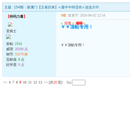
主题 :
154期：新澳门【王者归来】≌最牛中特③肖≌连连大中.
8楼
发表于: 2026-06-02 22:54
【
特码力量
】
u
回复
u
编辑
u
￥￥顶帖专用！
圣骑士
发帖:
2314
￥￥顶帖专用！
威望:
20294 点
铜币:
10279 枚
贡献值:
0 点
好评度:
0 点
<<
6
7
8
9
10
11
12
13
>>
[共
20
页] Go