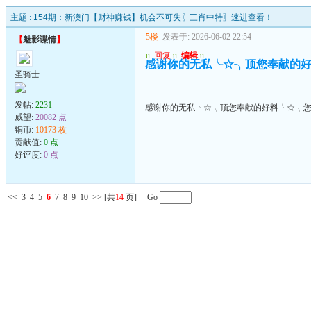
主题 :
154期：新澳门【财神赚钱】机会不可失〖三肖中特〗速进查看！
5楼
发表于: 2026-06-02 22:54
【
魅影谍情
】
u
回复
u
编辑
u
感谢你的无私╰☆╮顶您奉献的
圣骑士
发帖:
2231
感谢你的无私╰☆╮顶您奉献的好料╰☆╮
威望:
20082 点
铜币:
10173 枚
贡献值:
0 点
好评度:
0 点
<<
3
4
5
6
7
8
9
10
>>
[共
14
页] Go