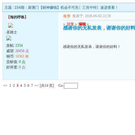
主题 :
154期：新澳门【财神赚钱】机会不可失〖三肖中特〗速进查看！
板凳
发表于: 2026-06-02 22:50
【
海的呼唤
】
u
回复
u
编辑
u
感谢你的无私发表，谢谢你的好
圣骑士
发帖:
2354
感谢你的无私发表，谢谢你的好料！
威望:
20458 点
铜币:
10361 枚
贡献值:
0 点
好评度:
0 点
<<
1
2
3
4
5
6
7
>>
[共
14
页] Go