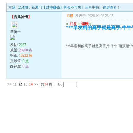
主题 :
154期：新澳门【财神赚钱】机会不可失〖三肖中特〗速进查看！
13楼
发表于: 2026-06-02 23:02
【
杏儿神情
】
u
回复
u
编辑
u
***早发料的高手就是高手,牛牛牛
圣骑士
发帖:
2267
***早发料的高手就是高手,牛牛牛.顶顶顶**
威望:
20200 点
铜币:
10232 枚
贡献值:
0 点
好评度:
0 点
<<
11
12
13
14
>>
[共
14
页] Go