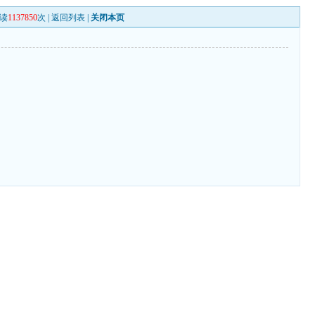
读
1137850
次 |
返回列表
|
关闭本页