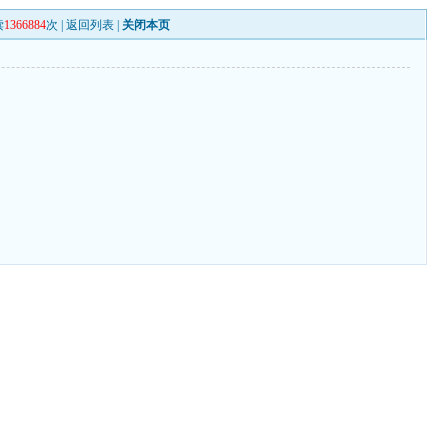
读
1366884
次 |
返回列表
|
关闭本页