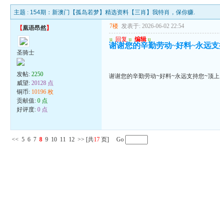
主题 :
154期：新澳门【孤岛若梦】精选资料【三肖】我特肖，保你赚.
7楼
发表于: 2026-06-02 22:54
【
凰语昂然
】
u
回复
u
编辑
u
谢谢您的辛勤劳动~好料~永远支
圣骑士
发帖:
2250
谢谢您的辛勤劳动~好料~永远支持您~顶上
威望:
20128 点
铜币:
10196 枚
贡献值:
0 点
好评度:
0 点
<<
5
6
7
8
9
10
11
12
>>
[共
17
页] Go