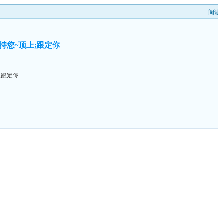
阅
持您~顶上;跟定你
;跟定你