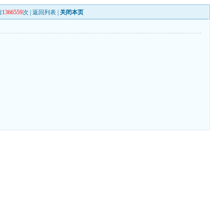
读
1366559
次 |
返回列表
|
关闭本页