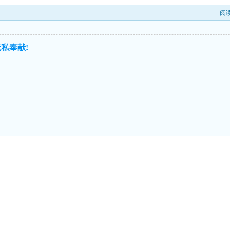
阅
私奉献!