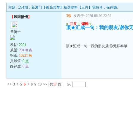
主题 :
154期：新澳门【孤岛若梦】精选资料【三肖】我特肖，保你赚.
5楼
发表于: 2026-06-02 22:52
【
风雨惜情
】
u
回复
u
编辑
u
顶★汇成一句：我的朋友,谢你无
圣骑士
发帖:
2291
顶★汇成一句：我的朋友,谢你无私奉献!
威望:
20178 点
铜币:
10221 枚
贡献值:
0 点
好评度:
0 点
<<
3
4
5
6
7
8
9
10
>>
[共
17
页] Go