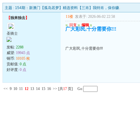
主题 :
154期：新澳门【孤岛若梦】精选资料【三肖】我特肖，保你赚.
11楼
发表于: 2026-06-02 22:58
【
独来独去
】
u
回复
u
编辑
u
广大彩民,十分需要你!!!
圣骑士
发帖:
2288
广大彩民,十分需要你!!!
威望:
19945 点
铜币:
10105 枚
贡献值:
0 点
好评度:
0 点
<<
9
10
11
12
13
14
15
16
>>
[共
17
页] Go