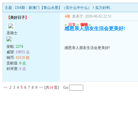
主题 :
154期：新澳门【青山水墨】（买什么中什么）！实力好料..
4楼
发表于: 2026-06-02 22:51
【
美好日子
】
u
回复
u
编辑
u
感恩亲人朋友生活会更美好!
圣骑士
发帖:
2274
感恩亲人朋友生活会更美好!
威望:
19955 点
铜币:
10110 枚
贡献值:
0 点
好评度:
0 点
<<
2
3
4
5
6
7
8
9
>>
[共
14
页] Go