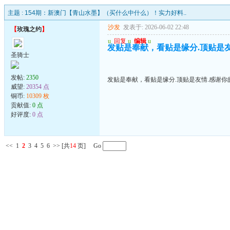
主题 :
154期：新澳门【青山水墨】（买什么中什么）！实力好料..
沙发
发表于: 2026-06-02 22:48
【
玫瑰之约
】
u
回复
u
编辑
u
发贴是奉献，看贴是缘分.顶贴是友情
圣骑士
发帖:
2350
发贴是奉献，看贴是缘分.顶贴是友情.感谢你的
威望:
20354 点
铜币:
10309 枚
贡献值:
0 点
好评度:
0 点
<<
1
2
3
4
5
6
>>
[共
14
页] Go