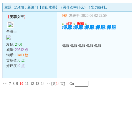
主题 :
154期：新澳门【青山水墨】（买什么中什么）！实力好料..
9楼
发表于: 2026-06-02 22:59
【
芙蓉女王
】
u
回复
u
编辑
u
!佩服!佩服!佩服!佩服!佩服
圣骑士
发帖:
2400
!佩服!佩服!佩服!佩服!佩服
威望:
20542 点
铜币:
10403 枚
贡献值:
0 点
好评度:
0 点
<<
7
8
9
10
11
12
13
14
>>
[共
14
页] Go