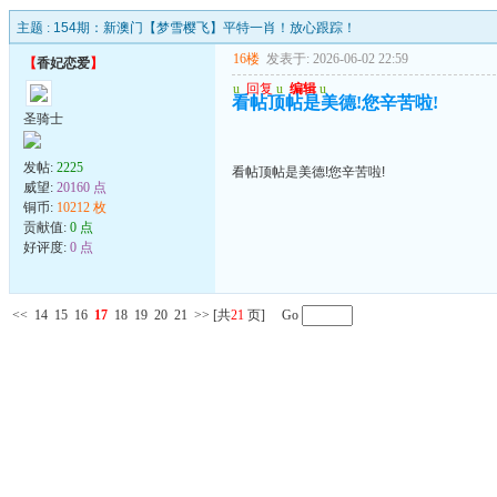
主题 :
154期：新澳门【梦雪樱飞】平特一肖！放心跟踪！
16楼
发表于: 2026-06-02 22:59
【
香妃恋爱
】
u
回复
u
编辑
u
看帖顶帖是美德!您辛苦啦!
圣骑士
发帖:
2225
看帖顶帖是美德!您辛苦啦!
威望:
20160 点
铜币:
10212 枚
贡献值:
0 点
好评度:
0 点
<<
14
15
16
17
18
19
20
21
>>
[共
21
页] Go