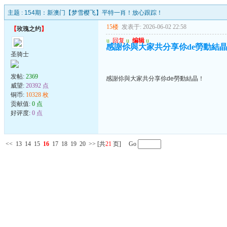
主题 :
154期：新澳门【梦雪樱飞】平特一肖！放心跟踪！
15楼
发表于: 2026-06-02 22:58
【
玫瑰之约
】
u
回复
u
编辑
u
感謝伱與大家共分享伱de勞動結
圣骑士
发帖:
2369
感謝伱與大家共分享伱de勞動結晶！
威望:
20392 点
铜币:
10328 枚
贡献值:
0 点
好评度:
0 点
<<
13
14
15
16
17
18
19
20
>>
[共
21
页] Go