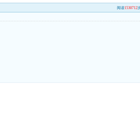
阅读
1530712
次