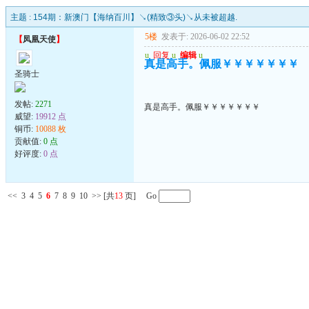
主题 :
154期：新澳门【海纳百川】↘(精致③头)↘从未被超越.
5楼
发表于: 2026-06-02 22:52
【
凤凰天使
】
u
回复
u
编辑
u
真是高手。佩服￥￥￥￥￥￥￥
圣骑士
发帖:
2271
真是高手。佩服￥￥￥￥￥￥￥
威望:
19912 点
铜币:
10088 枚
贡献值:
0 点
好评度:
0 点
<<
3
4
5
6
7
8
9
10
>>
[共
13
页] Go