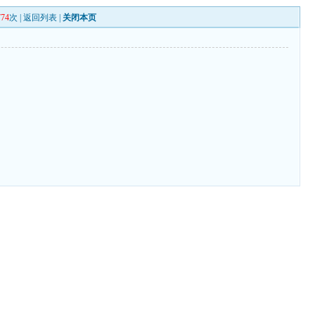
774
次 |
返回列表
|
关闭本页