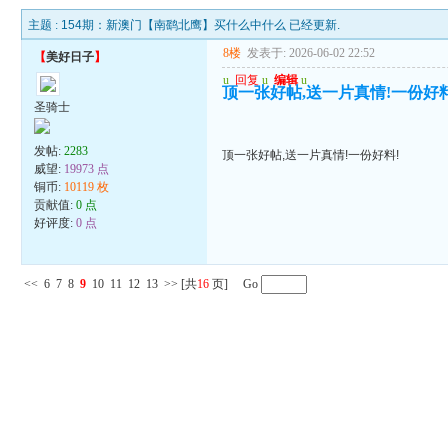
主题 :
154期：新澳门【南鹞北鹰】买什么中什么 已经更新.
8楼
发表于: 2026-06-02 22:52
【
美好日子
】
u
回复
u
编辑
u
顶一张好帖,送一片真情!一份好料
圣骑士
发帖:
2283
顶一张好帖,送一片真情!一份好料!
威望:
19973 点
铜币:
10119 枚
贡献值:
0 点
好评度:
0 点
<<
6
7
8
9
10
11
12
13
>>
[共
16
页] Go