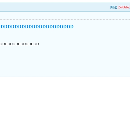
阅读
1576669
DDDDDDDDDDDDDDDDDDDDDD
DDDDDDDDDDDDDDD