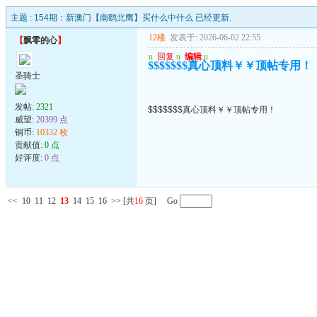
主题 :
154期：新澳门【南鹞北鹰】买什么中什么 已经更新.
12楼
发表于: 2026-06-02 22:55
【
飘零的心
】
u
回复
u
编辑
u
$$$$$$$真心顶料￥￥顶帖专用！
圣骑士
发帖:
2321
$$$$$$$真心顶料￥￥顶帖专用！
威望:
20399 点
铜币:
10332 枚
贡献值:
0 点
好评度:
0 点
<<
10
11
12
13
14
15
16
>>
[共
16
页] Go