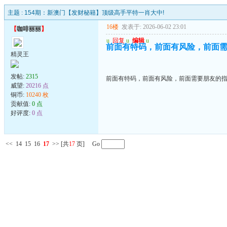
主题 :
154期：新澳门【发财秘籍】顶级高手平特一肖大中!
16楼
发表于: 2026-06-02 23:01
【
咖啡丽丽
】
u
回复
u
编辑
u
前面有特码，前面有风险，前面
精灵王
发帖:
2315
前面有特码，前面有风险，前面需要朋友的
威望:
20216 点
铜币:
10240 枚
贡献值:
0 点
好评度:
0 点
<<
14
15
16
17
>>
[共
17
页] Go