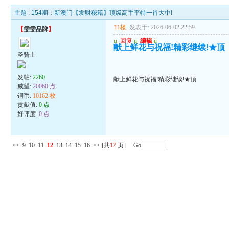
主题 :
154期：新澳门【发财秘籍】顶级高手平特一肖大中!
11楼
发表于: 2026-06-02 22:59
【
雯雯品牌
】
u
回复
u
编辑
u
献上鲜花与祝福!精彩继续!★顶
圣骑士
发帖:
2260
献上鲜花与祝福!精彩继续!★顶
威望:
20060 点
铜币:
10162 枚
贡献值:
0 点
好评度:
0 点
<<
9
10
11
12
13
14
15
16
>>
[共
17
页] Go