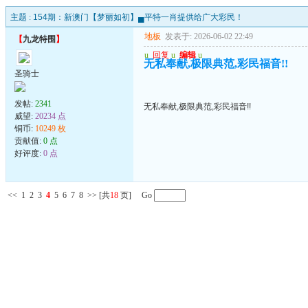
主题 :
154期：新澳门【梦丽如初】▄平特一肖提供给广大彩民！
地板
发表于: 2026-06-02 22:49
【
九龙特围
】
u
回复
u
编辑
u
无私奉献,极限典范,彩民福音!!
圣骑士
发帖:
2341
无私奉献,极限典范,彩民福音!!
威望:
20234 点
铜币:
10249 枚
贡献值:
0 点
好评度:
0 点
<<
1
2
3
4
5
6
7
8
>>
[共
18
页] Go