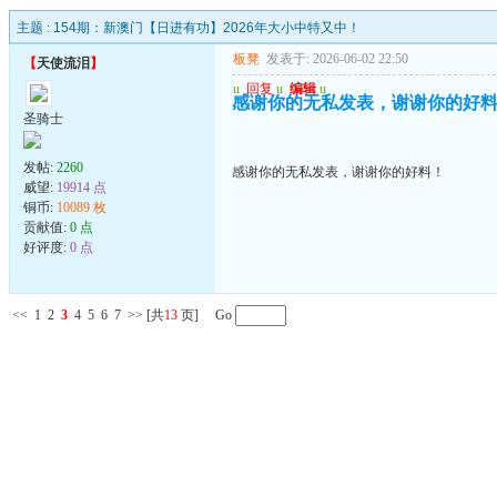
主题 :
154期：新澳门【日进有功】2026年大小中特又中！
板凳
发表于: 2026-06-02 22:50
【
天使流泪
】
u
回复
u
编辑
u
感谢你的无私发表，谢谢你的好
圣骑士
发帖:
2260
感谢你的无私发表，谢谢你的好料！
威望:
19914 点
铜币:
10089 枚
贡献值:
0 点
好评度:
0 点
<<
1
2
3
4
5
6
7
>>
[共
13
页] Go