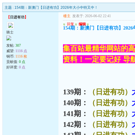
主题 :
154期：新澳门【日进有功】2026年大小中特又中！
楼主
发表于: 2026-06-02 22:41
【
日进有功
】
u
回复
u
编辑
u
154期：新澳门【日进有功】202
骑士
发帖:
307
集百站最精华网站的高
威望:
1116 点
铜币:
1116 枚
资料！一定要记好 导航网
贡献值:
0 点
好评度:
0 点
139期：
（日进有功）
140期：
（日进有功）
141期：
（日进有功）
142期：
（日进有功）