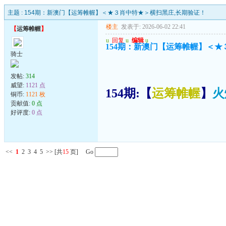
主题 :
154期：新澳门【运筹帷幄】＜★３肖中特★＞横扫黑庄,长期验证！
楼主
发表于: 2026-06-02 22:41
【
运筹帷幄
】
u
回复
u
编辑
u
154期：新澳门【运筹帷幄】＜★
骑士
发帖:
314
威望:
1121 点
154期:【
运筹帷幄
】
火
铜币:
1121 枚
贡献值:
0 点
好评度:
0 点
<<
1
2
3
4
5
>>
[共
15
页] Go