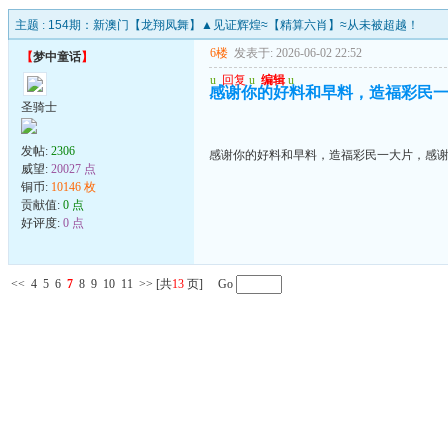
主题 :
154期：新澳门【龙翔凤舞】▲见证辉煌≈【精算六肖】≈从未被超越！
6楼
发表于: 2026-06-02 22:52
【
梦中童话
】
u
回复
u
编辑
u
感谢你的好料和早料，造福彩民
圣骑士
发帖:
2306
感谢你的好料和早料，造福彩民一大片，感
威望:
20027 点
铜币:
10146 枚
贡献值:
0 点
好评度:
0 点
<<
4
5
6
7
8
9
10
11
>>
[共
13
页] Go