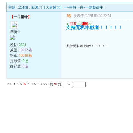
主题 :
154期：新澳门【大唐盛世】━>平特一肖<━期期高中！
5楼
发表于: 2026-06-02 22:51
【
一生情缘
】
u
回复
u
编辑
u
支持无私奉献者！！！！！
圣骑士
发帖:
2321
支持无私奉献者！！！！！
威望:
19772 点
铜币:
10018 枚
贡献值:
0 点
好评度:
0 点
<<
3
4
5
6
7
8
9
10
>>
[共
20
页] Go