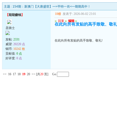
主题 :
154期：新澳门【大唐盛世】━>平特一肖<━期期高中！
18楼
发表于: 2026-06-02 23:01
【
期期赚钱
】
u
回复
u
编辑
u
在此向所有发贴的高手致敬、敬礼
圣骑士
发帖:
2331
在此向所有发贴的高手致敬、敬礼!
威望:
20220 点
铜币:
10242 枚
贡献值:
0 点
好评度:
0 点
<<
16
17
18
19
20
>>
[共
20
页] Go