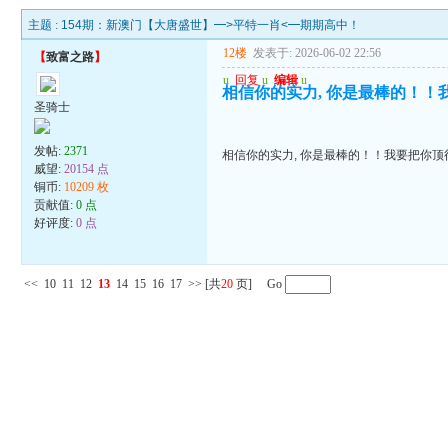
主题 :
154期：新澳门【大唐盛世】━>平特一肖<━期期高中！
12楼
发表于: 2026-06-02 22:56
【
致富之路
】
u
回复
u
编辑
u
相信你的实力, 你是最棒的！！
圣骑士
发帖:
2371
相信你的实力, 你是最棒的！！我要把你顶得
威望:
20154 点
铜币:
10209 枚
贡献值:
0 点
好评度:
0 点
<<
10
11
12
13
14
15
16
17
>>
[共
20
页] Go