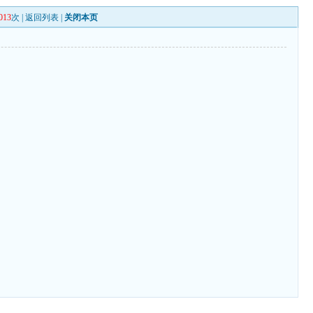
013
次 |
返回列表
|
关闭本页