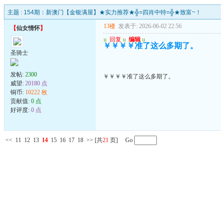
主题 :
154期：新澳门【金银满屋】★实力推荐★╬=四肖中特=╬★致富~！
13楼
发表于: 2026-06-02 22:56
【
仙女情怀
】
u
回复
u
编辑
u
￥￥￥￥准了这么多期了。
圣骑士
发帖:
2300
￥￥￥￥准了这么多期了。
威望:
20180 点
铜币:
10222 枚
贡献值:
0 点
好评度:
0 点
<<
11
12
13
14
15
16
17
18
>>
[共
21
页] Go