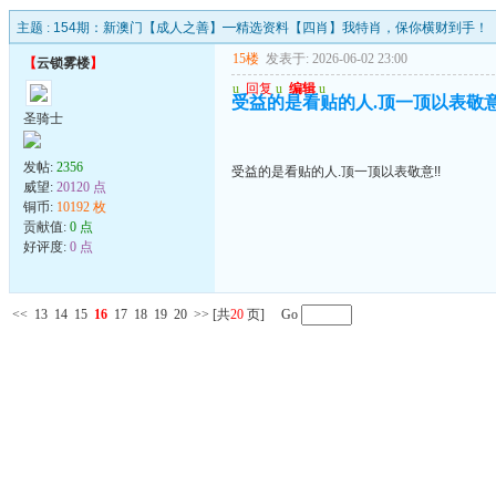
主题 :
154期：新澳门【成人之善】━精选资料【四肖】我特肖，保你横财到手！
15楼
发表于: 2026-06-02 23:00
【
云锁雾楼
】
u
回复
u
编辑
u
受益的是看贴的人.顶一顶以表敬意
圣骑士
发帖:
2356
受益的是看贴的人.顶一顶以表敬意!!
威望:
20120 点
铜币:
10192 枚
贡献值:
0 点
好评度:
0 点
<<
13
14
15
16
17
18
19
20
>>
[共
20
页] Go