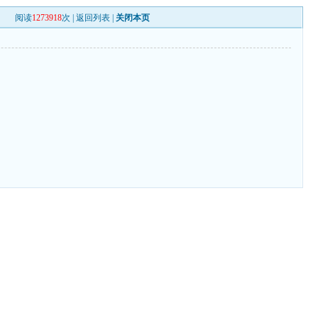
阅读
1273918
次 |
返回列表
|
关闭本页