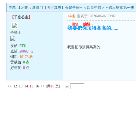
主题 :
154期：新澳门【各行其志】火爆全坛︶＜四肖中特＞︶跨出财富第一步
14楼
发表于: 2026-06-02 23:02
【
千姿公主
】
u
回复
u
编辑
u
我要把你顶得高高的......
圣骑士
发帖:
2331
我要把你顶得高高的......
威望:
20092 点
铜币:
10178 枚
贡献值:
0 点
好评度:
0 点
<<
12
13
14
15
16
>>
[共
16
页] Go