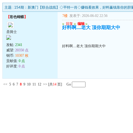
主题 :
154期：新澳门【联合战线】◇平特一肖◇赚钱看效果，好料赢钱靠你的胆
7楼
发表于: 2026-06-02 22:56
【
彩色蝴蝶
】
u
回复
u
编辑
u
好料啊....老大 顶你期期大中
圣骑士
发帖:
2341
好料啊....老大 顶你期期大中
威望:
20350 点
铜币:
10307 枚
贡献值:
0 点
好评度:
0 点
<<
5
6
7
8
9
10
11
12
>>
[共
14
页] Go